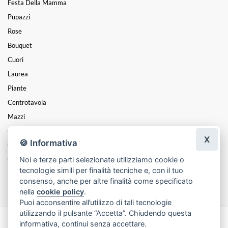
Festa Della Mamma
Pupazzi
Rose
Bouquet
Cuori
Laurea
Piante
Centrotavola
Mazzi
Composizioni
X
🍪 Informativa
Coroncine
Noi e terze parti selezionate utilizziamo cookie o
Cesti
tecnologie simili per finalità tecniche e, con il tuo
Funebre
consenso, anche per altre finalità come specificato
nella
cookie policy
.
Puoi acconsentire all’utilizzo di tali tecnologie
utilizzando il pulsante “Accetta”. Chiudendo questa
informativa, continui senza accettare.
Made with
by
Infoser.it
-
Realizzazione Siti ecommerce per Fioristi
- ©